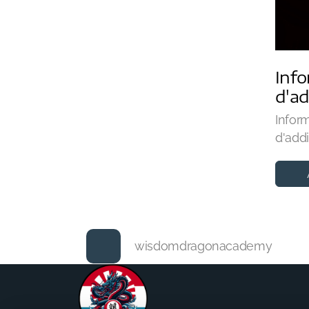
Info
d'ad
Infor
d'addi
wisdomdragonacademy