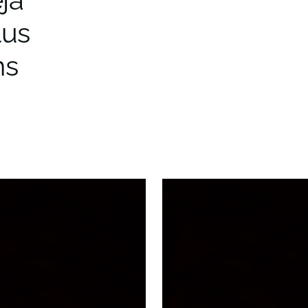
lus
ns