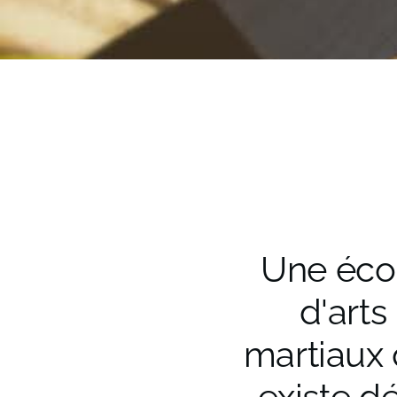
Une éco
d'arts
martiaux 
existe dé