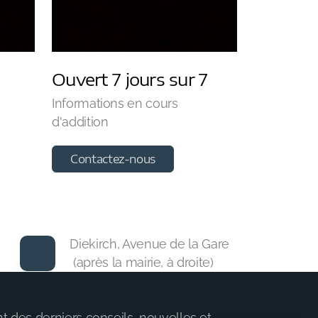
Ouvert 7 jours sur 7
Informations en cours
d'addition
Contactez-nous
Diekirch, Avenue de la Gare
(après la mairie, à droite)
 des derniers conseils, nouvelles et