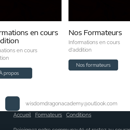
rmations en cours
Nos Formateurs
dition
Informations en cours
d'addition
mations en cours
tion
Nos formateurs
À propos
wisdomdragonacademy@outlook.com
Accueil
Formateurs
Conditions
Rejoignez notre communauté et restez au courant